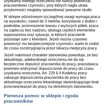
uzyskania nowego orzeczenia nie należy powierzać
pracownikowi czynności, przy których nagła utrata
przytomności mogłaby spowodować poważne skutki.
W sklepie odzieżowym szczególnej uwagi wymaga praca
na wysokości, nawet do 3 metrów, korzystanie z drabin i
podestów, przenoszenie towaru z wyższych półek, praca
na zapleczu bez nadzoru, obsługa ciężkich elementów
wyposażenia oraz sytuacje, w których pracownik
pozostaje sam z klientami. Jeżeli można czasowo
powierzyć mu bezpieczniejsze czynności, warto to zrobić
do czasu rozstrzygnięcia przez lekarza medycyny pracy.
Jeżeli natomiast charakter stanowiska powoduje, że bez
aktualnego, adekwatnego orzeczenia nie da się
bezpiecznie dopuścić pracownika do pracy, pracodawca
powinien wstrzymać dopuszczenie do pracy do czasu
uzyskania orzeczenia. Art. 229 § 4 Kodeksu pracy
zakazuje dopuszczenia pracownika do pracy bez
aktualnego orzeczenia lekarskiego stwierdzającego brak
przeciwwskazań do pracy na określonym stanowisku.
Pierwsza pomoc w sklepie i zgoda
pracowników