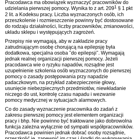
Pracodawca ma obowiązek wyznaczyć pracowników do
1
udzielania pierwszej pomocy. Wynika to z art. 209
§ 1 pkt
2 lit. a Kodeksu pracy. Liczba wyznaczonych osób, ich
przeszkolenie i rozmieszczenie powinny być dostosowane
do rodzaju działalności, liczby pracowników, zmianowości,
układu sklepu i występujących zagrożeń.
Przepisy nie wymagają, aby w zakładzie pracy
zatrudniającym osobę chorującą na epilepsję była
dodatkowa, specjalna osoba "do epilepsji". Wymagają
jednak realnej organizacji pierwszej pomocy. Jeżeli
pracodawca wie o ryzyku napadów, rozsądne jest
uzupełnienie szkolenia osób wyznaczonych do pierwszej
pomocy o zasady postępowania przy napadzie
padaczkowym, na przykład zabezpieczenie głowy,
usunięcie niebezpiecznych przedmiotów, niewkładanie
niczego do ust, kontrolę czasu napadu i wezwanie
pomocy medycznej w sytuacjach alarmowych.
Co do zasady wyznaczenie pracownika do zadań z
zakresu pierwszej pomocy jest elementem organizacji
pracy i bhp. Nie powinno być traktowane jako dobrowolna
funkcja zależna wyłącznie od sympatii współpracowników.
Pracodawca powinien jednak dobrać osoby rozsądnie,
przeszkolić je, zapewnić im czas i środki do wykonywania