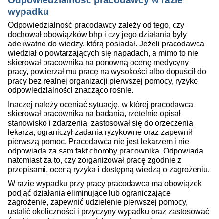
Odpowiedzialność pracodawcy w razie
wypadku
Odpowiedzialność pracodawcy zależy od tego, czy
dochował obowiązków bhp i czy jego działania były
adekwatne do wiedzy, którą posiadał. Jeżeli pracodawca
wiedział o powtarzających się napadach, a mimo to nie
skierował pracownika na ponowną ocenę medycyny
pracy, powierzał mu pracę na wysokości albo dopuścił do
pracy bez realnej organizacji pierwszej pomocy, ryzyko
odpowiedzialności znacząco rośnie.
Inaczej należy oceniać sytuację, w której pracodawca
skierował pracownika na badania, rzetelnie opisał
stanowisko i zdarzenia, zastosował się do orzeczenia
lekarza, ograniczył zadania ryzykowne oraz zapewnił
pierwszą pomoc. Pracodawca nie jest lekarzem i nie
odpowiada za sam fakt choroby pracownika. Odpowiada
natomiast za to, czy zorganizował pracę zgodnie z
przepisami, oceną ryzyka i dostępną wiedzą o zagrożeniu.
W razie wypadku przy pracy pracodawca ma obowiązek
podjąć działania eliminujące lub ograniczające
zagrożenie, zapewnić udzielenie pierwszej pomocy,
ustalić okoliczności i przyczyny wypadku oraz zastosować