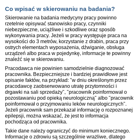
Co wpisać w skierowaniu na badania?
Skierowanie na badania medycyny pracy powinno
rzetelnie opisywać stanowisko pracy, czynniki
niebezpieczne, uciążliwe i szkodliwe oraz sposób
wykonywania pracy. Jeżeli w pracy występuje praca na
wysokości do 3 metrów, korzystanie z drabin, praca przy
ostrych elementach wyposażenia, dźwiganie, obsługa
urządzeń albo praca w pojedynkę, informacje te powinny
znaleźć się w skierowaniu.
Pracodawca nie powinien samodzielnie diagnozować
pracownika. Bezpieczniejsze i bardziej prawidłowe jest
opisanie faktów, na przykład: "w dniu określonym przez
pracodawcę zaobserwowano utratę przytomności i
drgawki na sali sprzedaży", "pracownik poinformował o
pozostawaniu pod opieką neurologiczną" albo "pracownik
poinformował o przyjmowaniu leków neurologicznych".
Jeżeli pracownik sam przekazał informację o rozpoznanej
epilepsji, można wskazać, że jest to informacja
pochodząca od pracownika.
Takie dane należy ograniczyć do minimum koniecznego.
Informacje o zdrowiu są szczególnie wrażliwe, dlatego