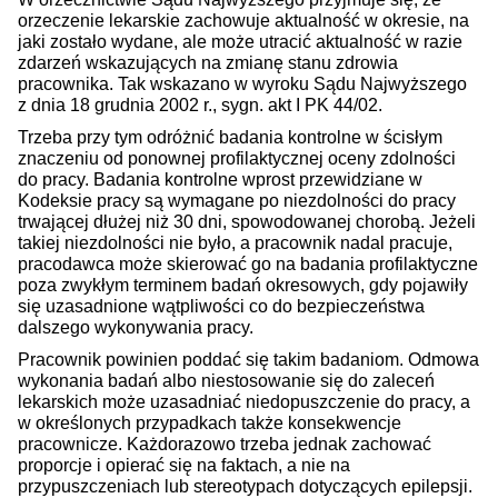
orzeczenie lekarskie zachowuje aktualność w okresie, na
jaki zostało wydane, ale może utracić aktualność w razie
zdarzeń wskazujących na zmianę stanu zdrowia
pracownika. Tak wskazano w wyroku Sądu Najwyższego
z dnia 18 grudnia 2002 r., sygn. akt I PK 44/02.
Trzeba przy tym odróżnić badania kontrolne w ścisłym
znaczeniu od ponownej profilaktycznej oceny zdolności
do pracy. Badania kontrolne wprost przewidziane w
Kodeksie pracy są wymagane po niezdolności do pracy
trwającej dłużej niż 30 dni, spowodowanej chorobą. Jeżeli
takiej niezdolności nie było, a pracownik nadal pracuje,
pracodawca może skierować go na badania profilaktyczne
poza zwykłym terminem badań okresowych, gdy pojawiły
się uzasadnione wątpliwości co do bezpieczeństwa
dalszego wykonywania pracy.
Pracownik powinien poddać się takim badaniom. Odmowa
wykonania badań albo niestosowanie się do zaleceń
lekarskich może uzasadniać niedopuszczenie do pracy, a
w określonych przypadkach także konsekwencje
pracownicze. Każdorazowo trzeba jednak zachować
proporcje i opierać się na faktach, a nie na
przypuszczeniach lub stereotypach dotyczących epilepsji.