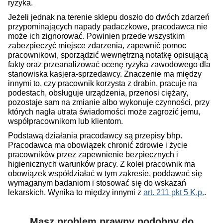
ryzyka.
Jeżeli jednak na terenie sklepu doszło do dwóch zdarzeń
przypominających napady padaczkowe, pracodawca nie
może ich zignorować. Powinien przede wszystkim
zabezpieczyć miejsce zdarzenia, zapewnić pomoc
pracownikowi, sporządzić wewnętrzną notatkę opisującą
fakty oraz przeanalizować ocenę ryzyka zawodowego dla
stanowiska kasjera-sprzedawcy. Znaczenie ma między
innymi to, czy pracownik korzysta z drabin, pracuje na
podestach, obsługuje urządzenia, przenosi ciężary,
pozostaje sam na zmianie albo wykonuje czynności, przy
których nagła utrata świadomości może zagrozić jemu,
współpracownikom lub klientom.
Podstawą działania pracodawcy są przepisy bhp.
Pracodawca ma obowiązek chronić zdrowie i życie
pracowników przez zapewnienie bezpiecznych i
higienicznych warunków pracy. Z kolei pracownik ma
obowiązek współdziałać w tym zakresie, poddawać się
wymaganym badaniom i stosować się do wskazań
lekarskich. Wynika to między innymi z
art. 211 pkt 5 K.p.
.
Masz problem prawny podobny do