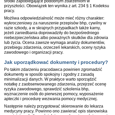
środki zapobiegające podobnym zdarzeniom w
przyszłości. Obowiązek ten wynika z art. 234 § 1 Kodeksu
pracy.
Możliwa odpowiedzialność może mieć różny charakter:
wykroczeniowy za naruszenie przepisów bhp, cywilny w
razie szkody, a w skrajnych przypadkach także karny,
jeżeli zaniedbania doprowadziły do bezpośredniego
niebezpieczeństwa albo poważnych skutków dla zdrowia
lub życia. Ocena zawsze wymaga analizy dokumentów,
przebiegu zdarzenia, orzeczeń lekarskich, oceny ryzyka
zawodowego i organizacji pracy.
Jak uporządkować dokumenty i procedury?
Po takim zdarzeniu pracodawca powinien zgromadzić
dokumenty w sposób spokojny i zgodny z zasadą
minimalizacji danych. W praktyce warto sporządzić
notatkę z zaobserwowanego zdarzenia, przejrzeć ocenę
ryzyka zawodowego, sprawdzić szkolenia bhp,
wyznaczenie osób do pierwszej pomocy, wyposażenie
apteczki i procedurę wezwania pomocy medycznej.
Następnie należy przygotować skierowanie do lekarza
medycyny pracy. Powinno ono zawierać opis stanowiska